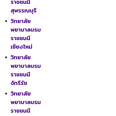
ราชชนนี
สุพรรณบุรี
วิทยาลัย
พยาบาลบรม
ราชชนนี
เชียงใหม่
วิทยาลัย
พยาบาลบรม
ราชชนนี
จักรีรัช
วิทยาลัย
พยาบาลบรม
ราชชนนี