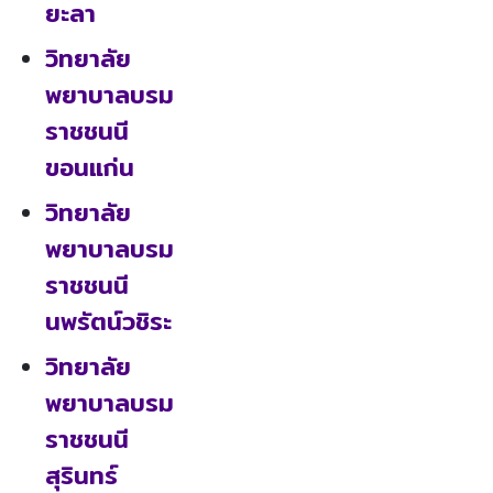
ยะลา
วิทยาลัย
พยาบาลบรม
ราชชนนี
ขอนแก่น
วิทยาลัย
พยาบาลบรม
ราชชนนี
นพรัตน์วชิระ
วิทยาลัย
พยาบาลบรม
ราชชนนี
สุรินทร์