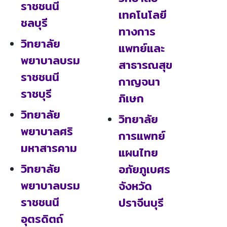
ราชชนนี
เทคโนโลยี
ชลบุรี
ทางการ
วิทยาลัย
แพทย์และ
พยาบาลบรม
สาธารณสุข
ราชชนนี
กาญจนา
ราชบุรี
ภิเษก
วิทยาลัย
วิทยาลัย
พยาบาลศริ
การแพทย์
มหาสารคาม
แผนไทย
วิทยาลัย
อภัยภูเบศร
พยาบาลบรม
จังหวัด
ราชชนนี
ปราจีนบุรี
อุตรดิตถ์