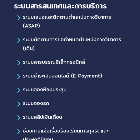
ระบบสารสนเทศและการบริการ
ระบบเสนอเเละติดตามตำเเหน่งทางวิชาการ
(ASAP)
ระบบติดตามการขอกำหนดตำแหน่งทางวิชาการ
(เดิม)
ระบบสารบรรณอิเล็กทรอนิกส์
ระบบชำระเงินออนไลน์ (E-Payment)
ระบบจองห้องประชุม
ระบบจองรถ
ระบบสลิปเงินเดือน
ช่องทางแจ้งเรื่องร้องเรียนการทุจริตและ
ประพฤติมิชอบ