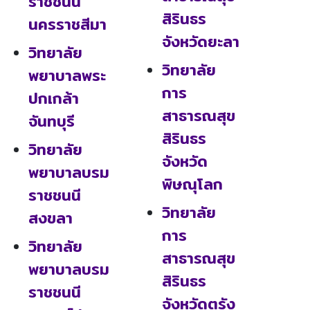
ราชชนนี
สิรินธร
นครราชสีมา
จังหวัดยะลา
วิทยาลัย
วิทยาลัย
พยาบาลพระ
การ
ปกเกล้า
สาธารณสุข
จันทบุรี
สิรินธร
วิทยาลัย
จังหวัด
พยาบาลบรม
พิษณุโลก
ราชชนนี
วิทยาลัย
สงขลา
การ
วิทยาลัย
สาธารณสุข
พยาบาลบรม
สิรินธร
ราชชนนี
จังหวัดตรัง