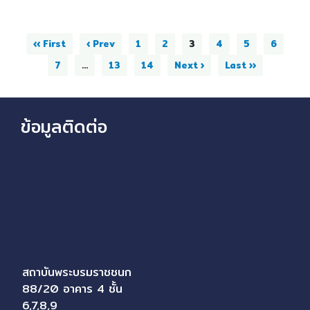
‹‹ First
‹ Prev
1
2
3
4
5
6
7
...
13
14
Next ›
Last ››
ข้อมูลติดต่อ
สถาบันพระบรมราชชนก
88/20 อาคาร 4 ชั้น
6,7,8,9