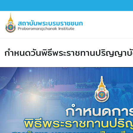
กำหนดวันพิธีพระราชทานปริญญาบ